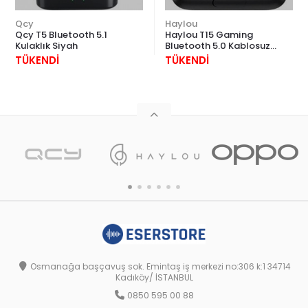
Qcy
Haylou
Qcy T5 Bluetooth 5.1
Haylou T15 Gaming
Kulaklık Siyah
Bluetooth 5.0 Kablosuz
Kulaklık
TÜKENDİ
TÜKENDİ
Osmanağa başçavuş sok. Emintaş iş merkezi no:306 k:1 34714
Kadıköy/ İSTANBUL
0850 595 00 88