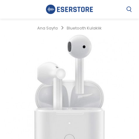
Gi
Y
/
Ana Sayfa
Bluetooth Kulaklık
Ü
O