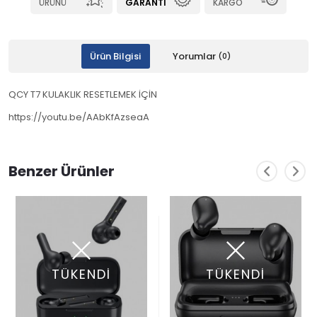
ÜRÜNÜ
GARANTI
KARGO
Ürün Bilgisi
Yorumlar
(0)
QCY T7 KULAKLIK RESETLEMEK İÇİN
https://youtu.be/AAbKfAzseaA
Benzer Ürünler
TÜKENDİ
TÜKENDİ