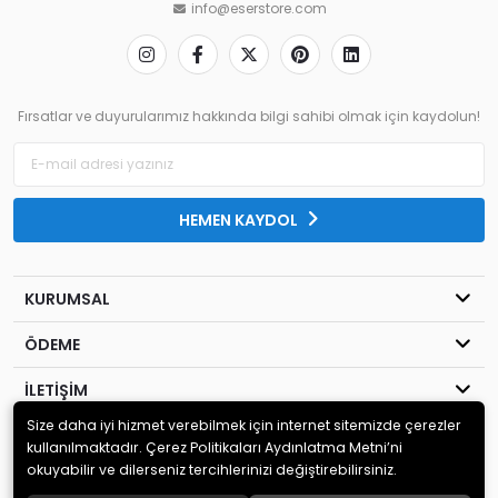
info@eserstore.com
Fırsatlar ve duyurularımız hakkında bilgi sahibi olmak için kaydolun!
HEMEN KAYDOL
KURUMSAL
ÖDEME
İLETİŞİM
Size daha iyi hizmet verebilmek için internet sitemizde çerezler
© 2020
Viking Bilgisayar
. Tüm hakları saklıdır.
kullanılmaktadır. Çerez Politikaları Aydınlatma Metni’ni
okuyabilir ve dilerseniz tercihlerinizi değiştirebilirsiniz.