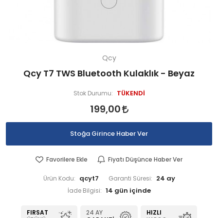
Qcy
Qcy T7 TWS Bluetooth Kulaklık - Beyaz
TÜKENDİ
Stok Durumu:
199,00
Stoğa Girince Haber Ver
Favorilere Ekle
Fiyatı Düşünce Haber Ver
qcyt7
24 ay
Ürün Kodu:
Garanti Süresi:
İade Bilgisi:
FIRSAT
24 AY
HIZLI