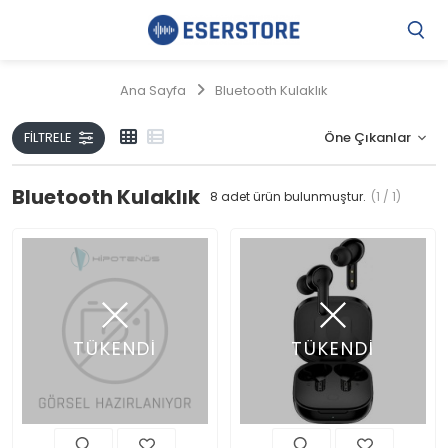
Gi
Y
/
Ana Sayfa
Bluetooth Kulaklık
Ü
O
FILTRELE
Bluetooth Kulaklık
8
adet ürün bulunmuştur.
(1 / 1)
TÜKENDİ
TÜKENDİ